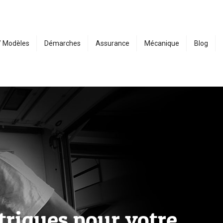
/ Modèles
Démarches
Assurance
Mécanique
Blog
ctriques pour votre